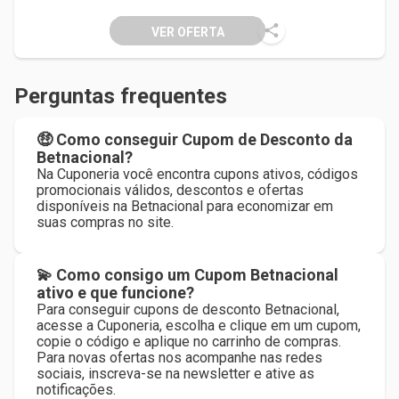
VER OFERTA
Perguntas frequentes
🤑 Como conseguir Cupom de Desconto da
Betnacional?
Na Cuponeria você encontra cupons ativos, códigos
promocionais válidos, descontos e ofertas
disponíveis na Betnacional para economizar em
suas compras no site.
💫 Como consigo um Cupom Betnacional
ativo e que funcione?
Para conseguir cupons de desconto Betnacional,
acesse a Cuponeria, escolha e clique em um cupom,
copie o código e aplique no carrinho de compras.
Para novas ofertas nos acompanhe nas redes
sociais, inscreva-se na newsletter e ative as
notificações.