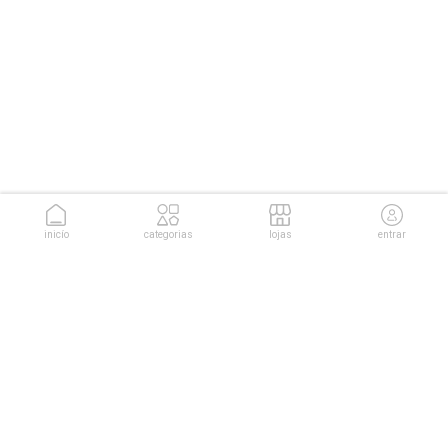
inicío
categorias
lojas
entrar
conheça as soluções da
Cuponeria para sua empresa.
conhecer soluções
sobre nós