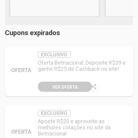
Cupons expirados
EXCLUSIVO
Oferta Betnacional: Deposite R$39 e
ganhe R$25 de Cashback no site!
OFERTA
VER OFERTA
EXCLUSIVO
Aposte R$20 e aproveite as
melhores cotações no site da
OFERTA
Betnacional