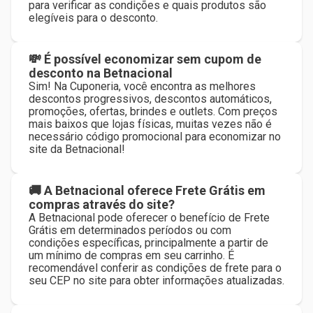
para verificar as condições e quais produtos são
elegíveis para o desconto.
💸 É possível economizar sem cupom de
desconto na Betnacional
Sim! Na Cuponeria, você encontra as melhores
descontos progressivos, descontos automáticos,
promoções, ofertas, brindes e outlets. Com preços
mais baixos que lojas físicas, muitas vezes não é
necessário código promocional para economizar no
site da Betnacional!
🚚 A Betnacional oferece Frete Grátis em
compras através do site?
A Betnacional pode oferecer o benefício de Frete
Grátis em determinados períodos ou com
condições específicas, principalmente a partir de
um mínimo de compras em seu carrinho. É
recomendável conferir as condições de frete para o
seu CEP no site para obter informações atualizadas.