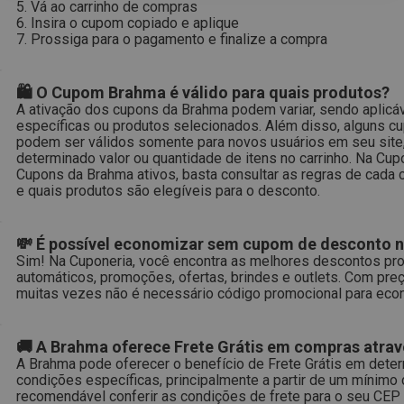
5. Vá ao carrinho de compras
6. Insira o cupom copiado e aplique
7. Prossiga para o pagamento e finalize a compra
🛍 O Cupom Brahma é válido para quais produtos?
A ativação dos cupons da Brahma podem variar, sendo aplicáv
específicas ou produtos selecionados. Além disso, alguns 
podem ser válidos somente para novos usuários em seu site,
determinado valor ou quantidade de itens no carrinho. Na Cu
Cupons da Brahma ativos, basta consultar as regras de cada 
e quais produtos são elegíveis para o desconto.
💸 É possível economizar sem cupom de desconto 
Sim! Na Cuponeria, você encontra as melhores descontos pr
automáticos, promoções, ofertas, brindes e outlets. Com preç
muitas vezes não é necessário código promocional para econ
🚚 A Brahma oferece Frete Grátis em compras atrav
A Brahma pode oferecer o benefício de Frete Grátis em det
condições específicas, principalmente a partir de um mínimo
recomendável conferir as condições de frete para o seu CEP 