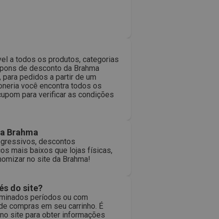
el a todos os produtos, categorias
cupons de desconto da Brahma
 para pedidos a partir de um
poneria você encontra todos os
cupom para verificar as condições
na Brahma
ogressivos, descontos
os mais baixos que lojas físicas,
omizar no site da Brahma!
és do site?
erminados períodos ou com
 de compras em seu carrinho. É
no site para obter informações