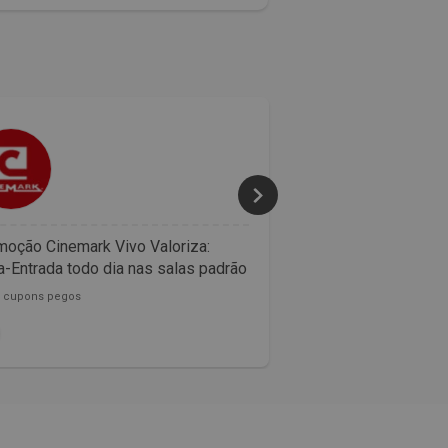
50% 
oção Cinemark Vivo Valoriza:
Confira as promoçõ
-Entrada todo dia nas salas padrão
McDonalds
0 cupons pegos
153782 cupons pegos