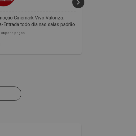
oção Cinemark Vivo Valoriza:
Confira as promoçõ
-Entrada todo dia nas salas padrão
McDonalds
0 cupons pegos
153782 cupons pegos