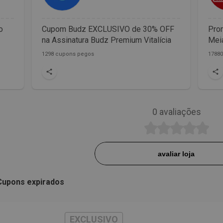
o
Cupom Budz EXCLUSIVO de 30% OFF
Prom
na Assinatura Budz Premium Vitalícia
Meia
1298 cupons pegos
1788
0
avaliações
avaliar loja
Cupons expirados
EXCLUSIVO