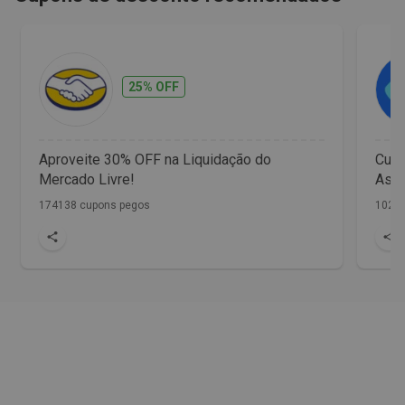
25% OFF
Aproveite 30% OFF na Liquidação do
Cup
Mercado Livre!
Assi
174138 cupons pegos
1029 