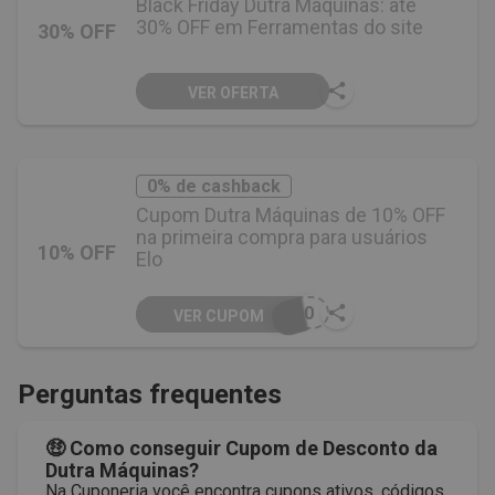
Black Friday Dutra Máquinas: até
30% OFF em Ferramentas do site
30% OFF
VER OFERTA
0% de cashback
Cupom Dutra Máquinas de 10% OFF
na primeira compra para usuários
10% OFF
Elo
O10
VER CUPOM
Perguntas frequentes
🤑 Como conseguir Cupom de Desconto da
Dutra Máquinas?
Na Cuponeria você encontra cupons ativos, códigos