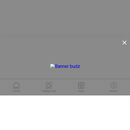
inicío
categorias
lojas
entrar
conheça as soluções da
Cuponeria para sua empresa.