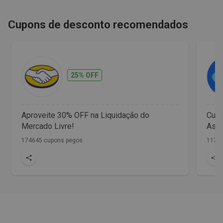
Cupons de desconto recomendados
25% OFF
Aproveite 30% OFF na Liquidação do
Cup
Mercado Livre!
Assi
174645 cupons pegos
1172 