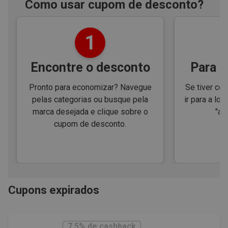
Como usar cupom de desconto?
1
Encontre o desconto
Para e
Pronto para economizar? Navegue
Se tiver cód
pelas categorias ou busque pela
ir para a loj
marca desejada e clique sobre o
"ap
cupom de desconto.
Cupons expirados
7.5% de cashback