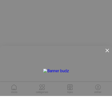
inicío
categorias
lojas
entrar