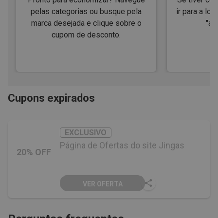
pelas categorias ou busque pela
ir para a loj
marca desejada e clique sobre o
"ap
cupom de desconto.
Cupons expirados
EXCLUSIVO
Página de Ofertas do site Jingas
20% OFF
VER OFERTA