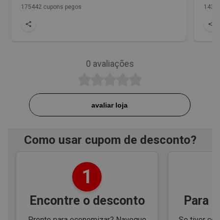
175442 cupons pegos
1436 
0
avaliações
avaliar loja
Como usar cupom de desconto?
1
Encontre o desconto
Para e
Pronto para economizar? Navegue
Se tiver cód