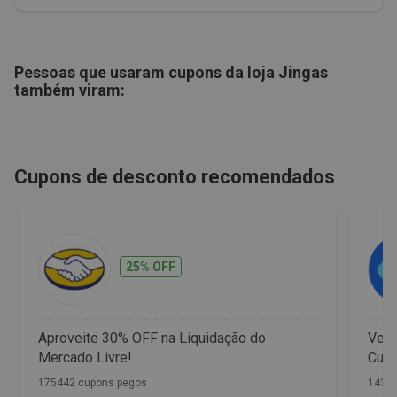
Pessoas que usaram cupons da loja
Jingas
também viram:
Cupons de desconto recomendados
25% OFF
Aproveite 30% OFF na Liquidação do
Vet 
Mercado Livre!
Cupo
175442 cupons pegos
1436 