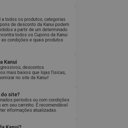
 a todos os produtos, categorias
cupons de desconto da Kanui podem
edidos a partir de um determinado
encontra todos os Cupons da Kanui
ar as condições e quais produtos
a Kanui
ogressivos, descontos
os mais baixos que lojas físicas,
omizar no site da Kanui!
 do site?
minados períodos ou com condições
s em seu carrinho. É recomendável
bter informações atualizadas.
da Kanui?