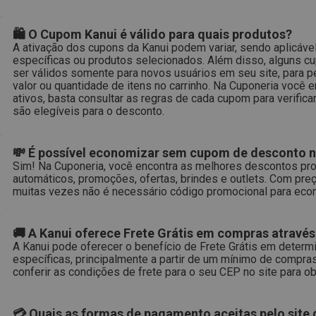
🛍 O Cupom Kanui é válido para quais produtos?
A ativação dos cupons da Kanui podem variar, sendo aplicável
específicas ou produtos selecionados. Além disso, alguns 
ser válidos somente para novos usuários em seu site, para p
valor ou quantidade de itens no carrinho. Na Cuponeria você 
ativos, basta consultar as regras de cada cupom para verific
são elegíveis para o desconto.
💸 É possível economizar sem cupom de desconto n
Sim! Na Cuponeria, você encontra as melhores descontos pr
automáticos, promoções, ofertas, brindes e outlets. Com preç
muitas vezes não é necessário código promocional para econ
🚚 A Kanui oferece Frete Grátis em compras através
A Kanui pode oferecer o benefício de Frete Grátis em deter
específicas, principalmente a partir de um mínimo de compra
conferir as condições de frete para o seu CEP no site para o
💳 Quais as formas de pagamento aceitas pelo site 