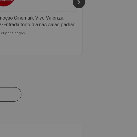
oção Cinemark Vivo Valoriza:
Confira as promoçõ
-Entrada todo dia nas salas padrão
McDonalds
0 cupons pegos
153782 cupons pegos