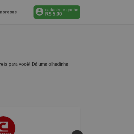
cadastre e ganhe
mpresas
R$
5,00
veis para você! Dá uma olhadinha
50% 