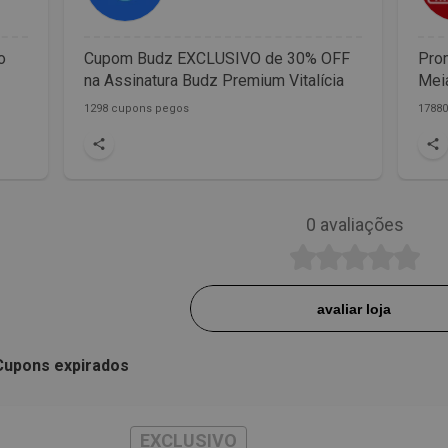
o
Cupom Budz EXCLUSIVO de 30% OFF
Prom
na Assinatura Budz Premium Vitalícia
Meia
1298 cupons pegos
1788
0
avaliações
avaliar loja
Cupons expirados
EXCLUSIVO