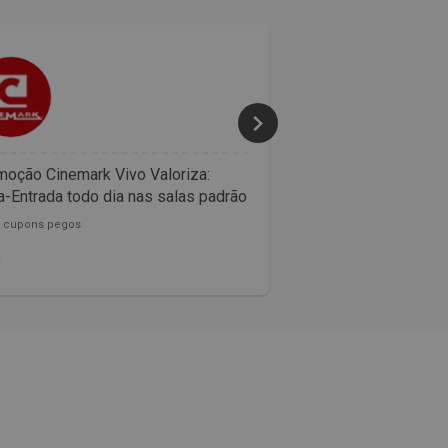
50% 
oção Cinemark Vivo Valoriza:
Confira as promoçõ
-Entrada todo dia nas salas padrão
McDonalds
0 cupons pegos
153782 cupons pegos