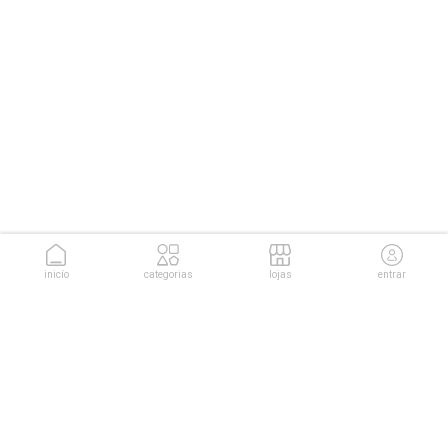
inicío
categorias
lojas
entrar
conheça as soluções da
Cuponeria para sua empresa.
conhecer soluções