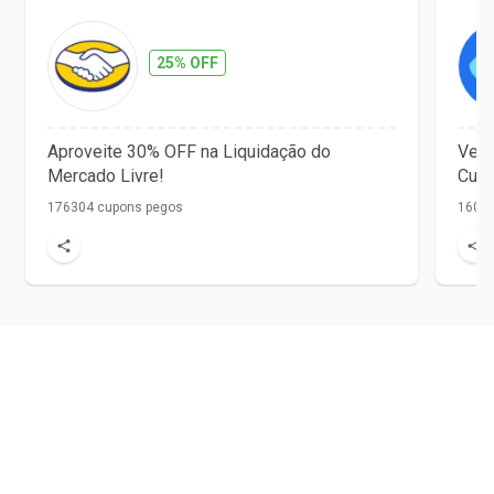
25% OFF
Aproveite 30% OFF na Liquidação do
Vet 
Mercado Livre!
Cupo
176304 cupons pegos
1608 