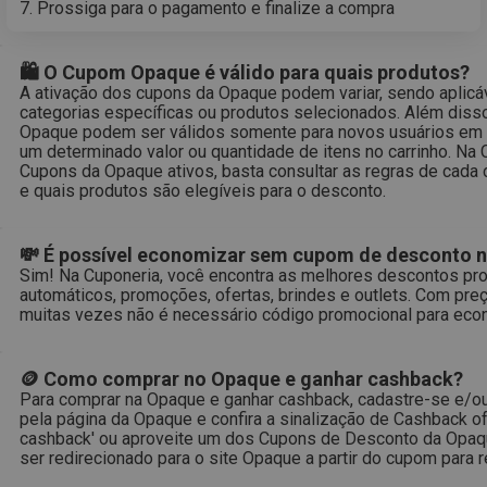
7. Prossiga para o pagamento e finalize a compra
🛍 O Cupom Opaque é válido para quais produtos?
A ativação dos cupons da Opaque podem variar, sendo aplicáv
categorias específicas ou produtos selecionados. Além diss
Opaque podem ser válidos somente para novos usuários em se
um determinado valor ou quantidade de itens no carrinho. Na
Cupons da Opaque ativos, basta consultar as regras de cada 
e quais produtos são elegíveis para o desconto.
💸 É possível economizar sem cupom de desconto 
Sim! Na Cuponeria, você encontra as melhores descontos pr
automáticos, promoções, ofertas, brindes e outlets. Com preç
muitas vezes não é necessário código promocional para eco
🪙 Como comprar no Opaque e ganhar cashback?
Para comprar na Opaque e ganhar cashback, cadastre-se e/ou
pela página da Opaque e confira a sinalização de Cashback of
cashback' ou aproveite um dos Cupons de Desconto da Opaque
ser redirecionado para o site Opaque a partir do cupom para r