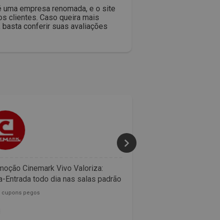
 é uma empresa renomada, e o site
s clientes. Caso queira mais
 basta conferir suas avaliações
50% 
oção Cinemark Vivo Valoriza:
Confira as promoçõ
-Entrada todo dia nas salas padrão
McDonalds
0 cupons pegos
153782 cupons pegos