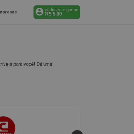
cadastre e ganhe
mpresas
R$
5,00
ríveis para você! Dá uma
50% 