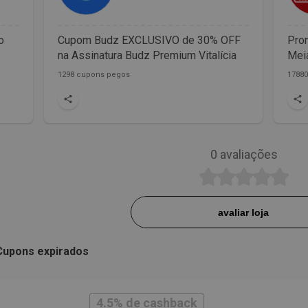
o
Cupom Budz EXCLUSIVO de 30% OFF
Prom
na Assinatura Budz Premium Vitalícia
Meia
1298 cupons pegos
1788
0
avaliações
avaliar loja
Cupons expirados
4.5% de cashback