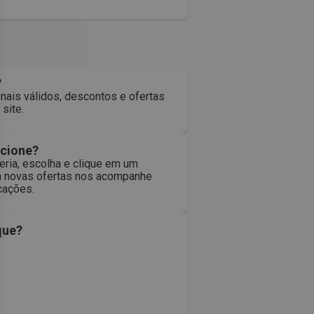
?
nais válidos, descontos e ofertas
site.
ncione?
ria, escolha e clique em um
ra novas ofertas nos acompanhe
icações.
que?