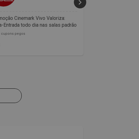
oção Cinemark Vivo Valoriza:
Confira as promoçõ
-Entrada todo dia nas salas padrão
McDonalds
0 cupons pegos
153782 cupons pegos