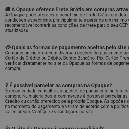
🚚 A Opaque oferece Frete Grátis em compras atrav
A Opaque pode oferecer o benefício de Frete Grátis em det
condições específicas, principalmente a partir de um mínimo
recomendável conferir as condições de frete para o seu CEP 
atualizadas.
💳 Quais as formas de pagamento aceitas pelo site
Compras online oferecem diversas opções de pagamento para
Cartão de Crédito ou Débito, Boleto Bancário, Pix, Cartão P
verificar diretamente no site da Opaque as formas de pagam
compra.
❓ É possível parcelar as compras na Opaque?
É recomendado consultar as opções de pagamento no site da 
compra. Na maioria dos e-commerces é possível parcelar as
Crédito ou cartão oferecido pela própria Opaque. As opções 
no momento do pagamento e variam de acordo com a política
selecionado. Verifique as condições no site.
👍 O site da Opaque é seguro e confiável?