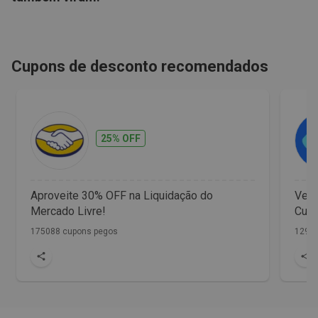
Cupons de desconto recomendados
25% OFF
Aproveite 30% OFF na Liquidação do
Vet 
Mercado Livre!
Cupo
175088 cupons pegos
1298 