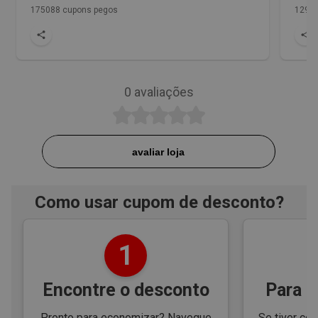
175088 cupons pegos
1298 
0
avaliações
avaliar loja
Como usar cupom de desconto?
1
Encontre o desconto
Para e
Pronto para economizar? Navegue
Se tiver cód