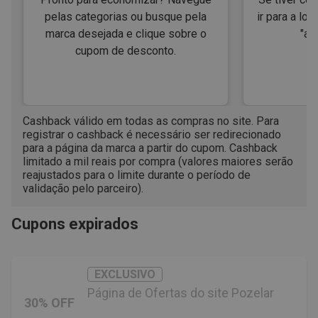
pelas categorias ou busque pela
ir para a loj
marca desejada e clique sobre o
"ap
cupom de desconto.
Cashback válido em todas as compras no site. Para
registrar o cashback é necessário ser redirecionado
para a página da marca a partir do cupom. Cashback
limitado a mil reais por compra (valores maiores serão
reajustados para o limite durante o período de
validação pelo parceiro).
Cupons expirados
EXCLUSIVO
Página de Ofertas do site Pozelar
30% OFF