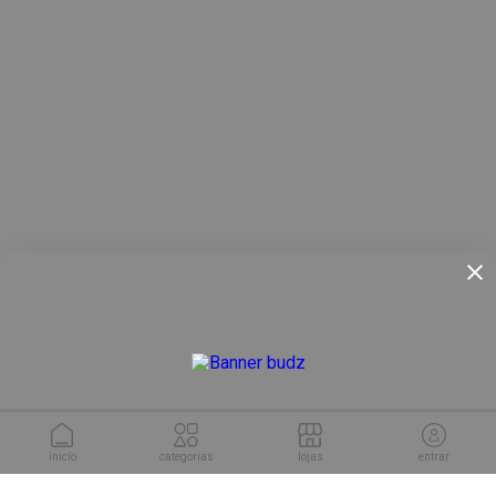
inicío
categorias
lojas
entrar