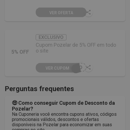
VER OFERTA
EXCLUSIVO
Cupom Pozelar de 5% OFF em todo
o site
5% OFF
ERO
VER CUPOM
Perguntas frequentes
🤑 Como conseguir Cupom de Desconto da
Pozelar?
Na Cuponeria você encontra cupons ativos, códigos
promocionais válidos, descontos e ofertas
disponíveis na Pozelar para economizar em suas
compras no site.