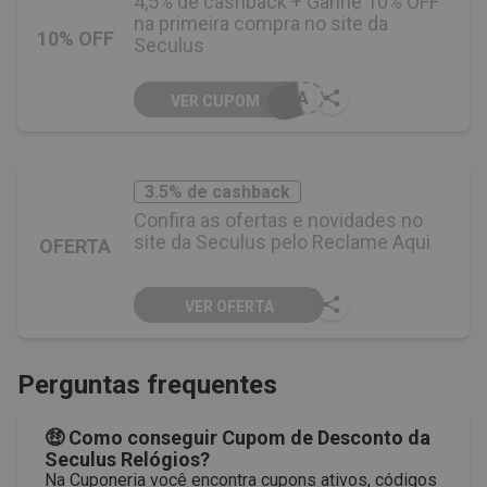
4,5% de cashback + Ganhe 10% OFF
na primeira compra no site da
10% OFF
Seculus
PRA
VER CUPOM
3.5% de cashback
Confira as ofertas e novidades no
site da Seculus pelo Reclame Aqui
OFERTA
VER OFERTA
Perguntas frequentes
🤑 Como conseguir Cupom de Desconto da
Seculus Relógios?
Na Cuponeria você encontra cupons ativos, códigos