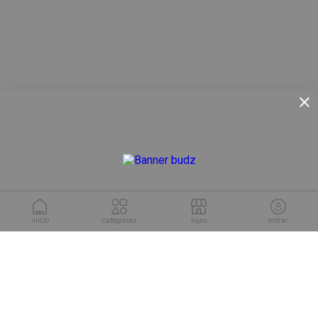
inicío
categorias
lojas
entrar
conheça as soluções da
Cuponeria para sua empresa.