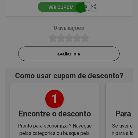
PRA
VER CUPOM
0
avaliações
avaliar loja
Como usar cupom de desconto?
1
Encontre o desconto
Para e
Pronto para economizar? Navegue
Se tiver cód
pelas categorias ou busque pela
ir para a loj