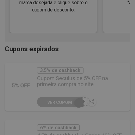
marca desejada e clique sobre o
"ap
cupom de desconto.
Cupons expirados
3.5% de cashback
Cupom Seculus de 5% OFF na
primeira compra no site
5% OFF
OFF
VER CUPOM
6% de cashback