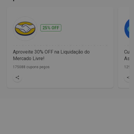
25% OFF
Aproveite 30% OFF na Liquidação do
Cup
Mercado Livre!
Assi
175088 cupons pegos
1298 