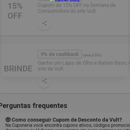
15%
Cupom de 15% OFF na Semana da
Consumidora do site Vult
OFF
9% de cashback
(era 2.5%)
Ganhe um Lápis de Olho e Batom Basic 
BRINDE
site da Vult
Perguntas frequentes
🤑 Como conseguir Cupom de Desconto da Vult?
Na Cuponeria você encontra cupons ativos, códigos promocio