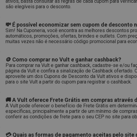
ativos, basta consultar as regras de cada cupom para verific
são elegíveis para o desconto.
💸 É possível economizar sem cupom de desconto n
Sim! Na Cuponeria, você encontra as melhores descontos pr
automáticos, promoções, ofertas, brindes e outlets. Com preç
muitas vezes não é necessário código promocional para econo
🪙 Como comprar no Vult e ganhar cashback?
Para comprar na Vult e ganhar cashback, cadastre-se e/ou faç
página da Vult e confira a sinalização de Cashback ofertado. 
aproveite um dos Cupons de Desconto da Vult ativos e dispon
para o site Vult a partir do cupom para registrar o cashback.
🚚 A Vult oferece Frete Grátis em compras através d
A Vult pode oferecer o benefício de Frete Grátis em determ
específicas, principalmente a partir de um mínimo de compra
conferir as condições de frete para o seu CEP no site para o
💳 Quais as formas de pagamento aceitas pelo site 