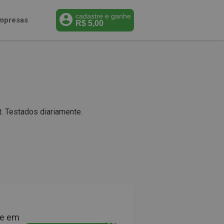
cadastre e ganhe
mpresas
R$
5,00
. Testados diariamente.
de em