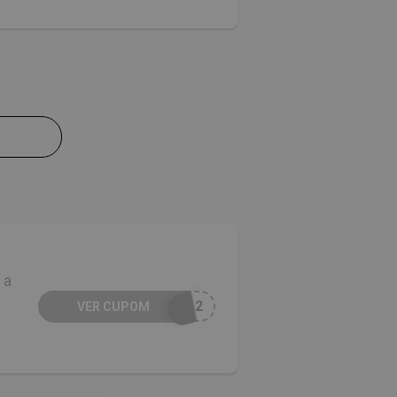
 a
T12
VER CUPOM