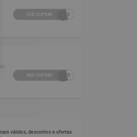
E15
VER CUPOM
no
T79
VER CUPOM
nais válidos, descontos e ofertas