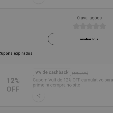
0
avaliações
avaliar loja
Cupons expirados
9% de cashback
(era 2.5%)
12%
Cupom Vult de 12% OFF cumulativo para
primeira compra no site
OFF