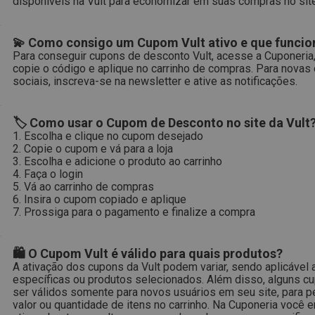
disponíveis na Vult para economizar em suas compras no site
💫 Como consigo um Cupom Vult ativo e que funcio
Para conseguir cupons de desconto Vult, acesse a Cuponeria
copie o código e aplique no carrinho de compras. Para nova
sociais, inscreva-se na newsletter e ative as notificações.
🏷 Como usar o Cupom de Desconto no site da Vult
1. Escolha e clique no cupom desejado
2. Copie o cupom e vá para a loja
3. Escolha e adicione o produto ao carrinho
4. Faça o login
5. Vá ao carrinho de compras
6. Insira o cupom copiado e aplique
7. Prossiga para o pagamento e finalize a compra
🛍 O Cupom Vult é válido para quais produtos?
A ativação dos cupons da Vult podem variar, sendo aplicável 
específicas ou produtos selecionados. Além disso, alguns 
ser válidos somente para novos usuários em seu site, para p
valor ou quantidade de itens no carrinho. Na Cuponeria você 