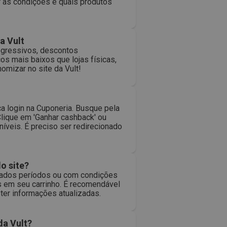
ar as condições e quais produtos
a Vult
ogressivos, descontos
os mais baixos que lojas físicas,
mizar no site da Vult!
a login na Cuponeria. Busque pela
Clique em 'Ganhar cashback' ou
íveis. É preciso ser redirecionado
o site?
inados períodos ou com condições
s em seu carrinho. É recomendável
bter informações atualizadas.
da Vult?