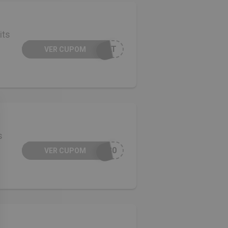
its
ULT
VER CUPOM
s
S30
VER CUPOM