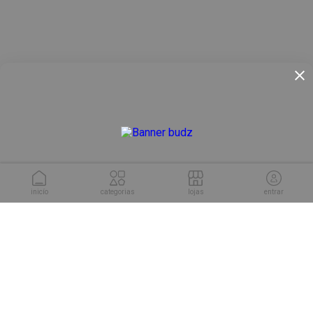
inicío
categorias
lojas
entrar
conheça as soluções da
Cuponeria para sua empresa.
conhecer soluções