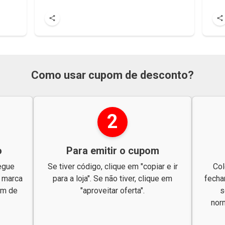
Como usar cupom de desconto?
2
o
Para emitir o cupom
egue
Se tiver código, clique em "copiar e ir
Col
a marca
para a loja". Se não tiver, clique em
fecha
om de
"aproveitar oferta".
s
nor