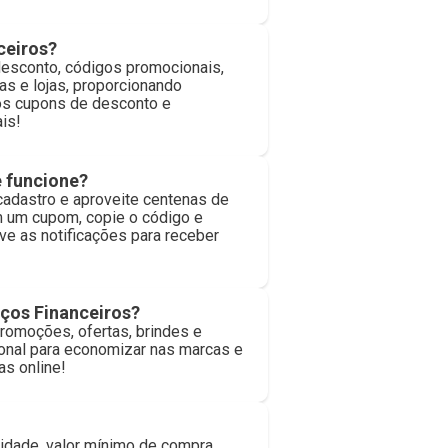
ceiros?
desconto, códigos promocionais,
as e lojas, proporcionando
os cupons de desconto e
is!
 funcione?
cadastro e aproveite centenas de
m um cupom, copie o código e
ve as notificações para receber
iços Financeiros?
romoções, ofertas, brindes e
ional para economizar nas marcas e
as online!
idade, valor mínimo de compra,